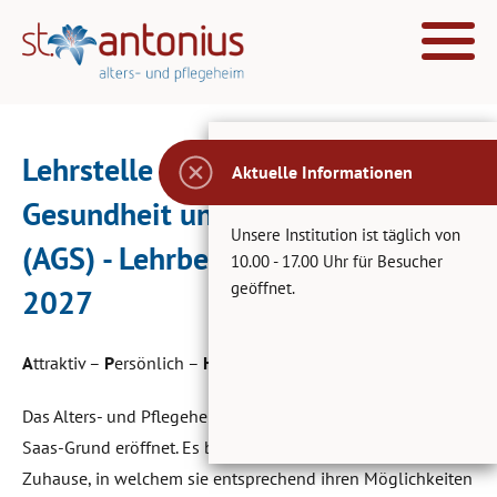
Lehrstelle als Assistent/in
Aktuelle Informationen
Gesundheit und Soziales EBA
Unsere Institution ist täglich von
(AGS) - Lehrbeginn: 01. August
10.00 - 17.00 Uhr für Besucher
geöffnet.
2027
A
ttraktiv –
P
ersönlich –
H
erzlich
Das Alters- und Pflegeheim St. Antonius wurde 1991 in
Saas-Grund eröffnet. Es bietet betagten Mitmenschen ein
Zuhause, in welchem sie entsprechend ihren Möglichkeiten